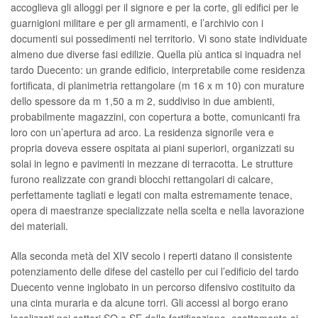
accoglieva gli alloggi per il signore e per la corte, gli edifici per le
guarnigioni militare e per gli armamenti, e l’archivio con i
documenti sui possedimenti nel territorio. Vi sono state individuate
almeno due diverse fasi edilizie. Quella più antica si inquadra nel
tardo Duecento: un grande edificio, interpretabile come residenza
fortificata, di planimetria rettangolare (m 16 x m 10) con murature
dello spessore da m 1,50 a m 2, suddiviso in due ambienti,
probabilmente magazzini, con copertura a botte, comunicanti fra
loro con un’apertura ad arco. La residenza signorile vera e
propria doveva essere ospitata ai piani superiori, organizzati su
solai in legno e pavimenti in mezzane di terracotta. Le strutture
furono realizzate con grandi blocchi rettangolari di calcare,
perfettamente tagliati e legati con malta estremamente tenace,
opera di maestranze specializzate nella scelta e nella lavorazione
dei materiali.
Alla seconda metà del XIV secolo i reperti datano il consistente
potenziamento delle difese del castello per cui l’edificio del tardo
Duecento venne inglobato in un percorso difensivo costituito da
una cinta muraria e da alcune torri. Gli accessi al borgo erano
localizzati nei settori SO e SE della fortificazione, esattamente ai