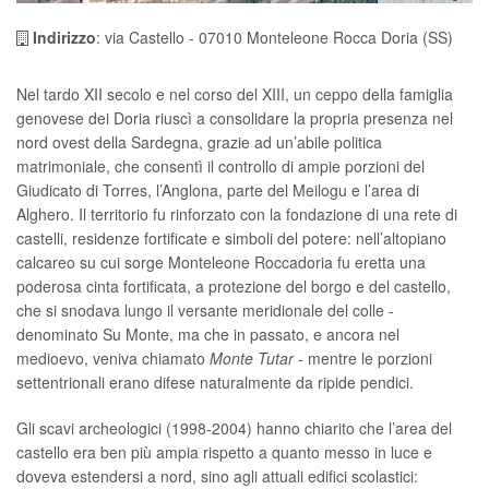
Indirizzo
: via Castello - 07010 Monteleone Rocca Doria (SS)
Nel tardo XII secolo e nel corso del XIII, un ceppo della famiglia
genovese dei Doria riuscì a consolidare la propria presenza nel
nord ovest della Sardegna, grazie ad un’abile politica
matrimoniale, che consentì il controllo di ampie porzioni del
Giudicato di Torres, l’Anglona, parte del Meilogu e l’area di
Alghero. Il territorio fu rinforzato con la fondazione di una rete di
castelli, residenze fortificate e simboli del potere: nell’altopiano
calcareo su cui sorge Monteleone Roccadoria fu eretta una
poderosa cinta fortificata, a protezione del borgo e del castello,
che si snodava lungo il versante meridionale del colle -
denominato Su Monte, ma che in passato, e ancora nel
medioevo, veniva chiamato
Monte Tutar
- mentre le porzioni
settentrionali erano difese naturalmente da ripide pendici.
Gli scavi archeologici (1998-2004) hanno chiarito che l’area del
castello era ben più ampia rispetto a quanto messo in luce e
doveva estendersi a nord, sino agli attuali edifici scolastici: