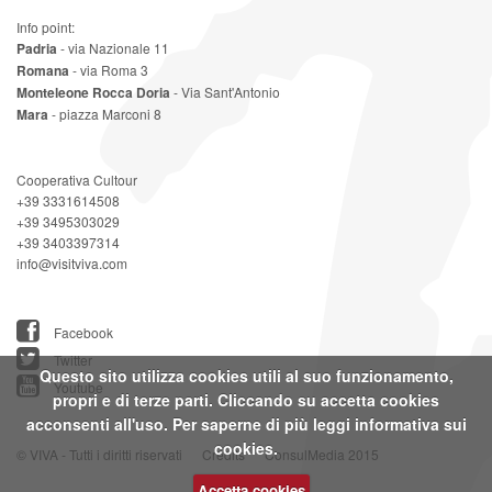
Info point:
Padria
- via Nazionale 11
Romana
- via Roma 3
Monteleone Rocca Doria
- Via Sant'Antonio
Mara
- piazza Marconi 8
Cooperativa Cultour
+39 3331614508
+39 3495303029
+39 3403397314
info@visitviva.com
Facebook
Twitter
Questo sito utilizza cookies utili al suo funzionamento,
Youtube
propri e di terze parti. Cliccando su accetta cookies
acconsenti all'uso. Per saperne di più leggi
informativa sui
cookies.
© VIVA - Tutti i diritti riservati
Credits
ConsulMedia 2015
Accetta cookies