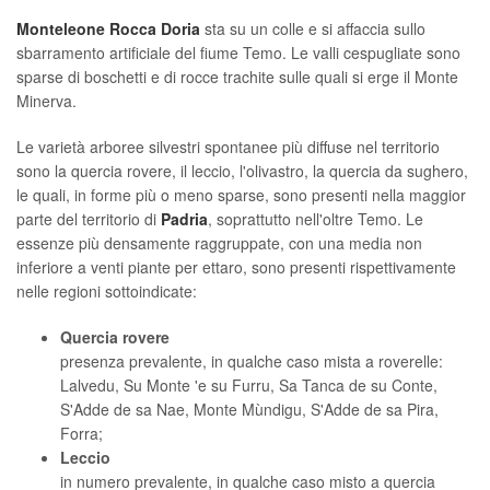
Monteleone Rocca Doria
sta su un colle e si affaccia sullo
sbarramento artificiale del fiume Temo. Le valli cespugliate sono
sparse di boschetti e di rocce trachite sulle quali si erge il Monte
Minerva.
Le varietà arboree silvestri spontanee più diffuse nel territorio
sono la quercia rovere, il leccio, l'olivastro, la quercia da sughero,
le quali, in forme più o meno sparse, sono presenti nella maggior
parte del territorio di
Padria
, soprattutto nell'oltre Temo. Le
essenze più densamente raggruppate, con una media non
inferiore a venti piante per ettaro, sono presenti rispettivamente
nelle regioni sottoindicate:
Quercia rovere
presenza prevalente, in qualche caso mista a roverelle:
Lalvedu, Su Monte 'e su Furru, Sa Tanca de su Conte,
S'Adde de sa Nae, Monte Mùndigu, S'Adde de sa Pira,
Forra;
Leccio
in numero prevalente, in qualche caso misto a quercia