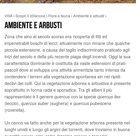
VIVA
Scopri il Villanova
Flora e fauna
Ambiente e arbusti
AMBIENTE E ARBUSTI
Zona che sino al secolo scorso era ricoperta di fitti ed
impenetrabili boschi di lecci: attualmente non rimane che qualche
piccola estensione, a causa del taglio indiscriminato praticato agli
inizi del secolo e della più recente piaga degli incendi. Oggi la sua
caratteristica dominante è costituita da vaste estensioni di prati-
pascoli dove si sviluppa una attività armentizia tanto intensa da
contendere i terreni alla vegetazione spontanea sin nei ripidi
declivi dei colli. Qui la vegetazione arborea e arbustiva è presente
soprattutto in forma rada e sporadica. Tra gli alberi il più
rappresentato è il genere
quercus
con la specie
quercus ilex
(leccio),
quercus suber
(sughera) e
quercus pubescens
(roverella).
Un cenno va fatto anche per la vegetazione arborea presente nei
luoghi umidi e lungo gli argini dei torrenti, dove troviamo in buona
quantità pioppi, olmi, salici, frassino minore e tamerici.