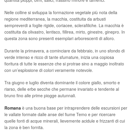
Nelle colline si sviluppa la formazione vegetale più nota della
regione mediterranea, la macchia, costituita da arbusti
sempreverdi a foglie rigide, coriacee, sclerafiliche. La macchia è
costituita da olivastro, lentisco, fillirea, mirto, ginestre, ginepro. In
questa zona sono presenti esemplari arborescenti di alloro.
Durante la primavera, a cominciare da febbraio, in uno sfondo di
verde intenso e ricco di tante sfumature, inizia una copiosa
fioritura di tutte le essenze che si protrae sino a maggio inoltrato
con un’esplosione di colori veramente notevole.
Tra giugno e luglio diventa dominante il colore giallo, smorto e
riarso, delle erbe secche che permane invariato e tendente al
bruno fino alle prime piogge autunnali.
Romana
è una buona base per intraprendere delle escursioni per
le vallate formate dalle anse del fiume Temo e per ricercare
quelle fonti di acque minerali, lievemente acidule e frizzanti di cui
la zona è ben fornita.