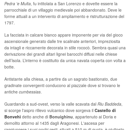
Pedra 'e Multa
, fu intitolata a San Lorenzo e dovette essere la
parrocchiale di un villaggio medievale poi abbandonato. Deve le
forme attuali a un intervento di ampliamento e ristrutturazione del
1797.
La facciata in calcare bianco appare imponente per via del gioco
ascensionale generato dalle tre scalinate anteriori, impreziosita
da intagli e riccamente decorata in stile rococò. Sembra quasi una
derivazione dei grandi altari lignei barocchi diffusi nelle chiese
dell’Isola. L’interno è costituito da unica navata coperta con volta a
botte.
Antistante alla chiesa, a partire da un sagrato bastionato, due
gradinate convergenti conducono al piazzale dove si trovano le
antiche
cumbessias
.
Guardando a sud-ovest, verso la valle scavata dal
Riu Baddeda
,
si scorge l'aspro rilievo vulcanico dove sorgeva il
Castello di
Bonvehì
detto anche di
Bonuighinu
, appartenuto ai Doria e
demolito attorno al 1435 dagli Aragonesi. L'ascesa per
raggiungere i suoi pochi resti, situati a 510 m di quota, è piuttosto