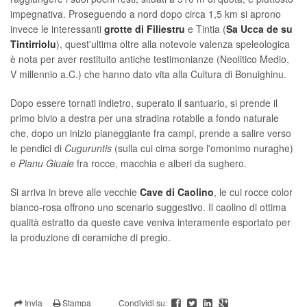
impegnativa. Proseguendo a nord dopo circa 1,5 km si aprono
invece le interessanti
grotte di Filiestru
e Tintia (
Sa Ucca de su
Tintirriolu
), quest'ultima oltre alla notevole valenza speleologica
è nota per aver restituito antiche testimonianze (Neolitico Medio,
V millennio a.C.) che hanno dato vita alla Cultura di Bonuighinu.
Dopo essere tornati indietro, superato il santuario, si prende il
primo bivio a destra per una stradina rotabile a fondo naturale
che, dopo un inizio pianeggiante fra campi, prende a salire verso
le pendici di
Cuguruntis
(sulla cui cima sorge l'omonimo nuraghe)
e
Pianu Giuale
fra rocce, macchia e alberi da sughero.
Si arriva in breve alle vecchie
Cave di Caolino
, le cui rocce color
bianco-rosa offrono uno scenario suggestivo. Il caolino di ottima
qualità estratto da queste cave veniva interamente esportato per
la produzione di ceramiche di pregio.
Invia
Stampa
Condividi su: